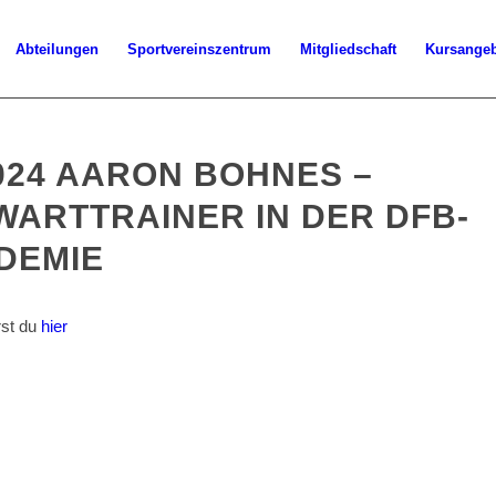
Abteilungen
Sportvereinszentrum
Mitgliedschaft
Kursange
024 AARON BOHNES –
WARTTRAINER IN DER DFB-
DEMIE
rst du
hier