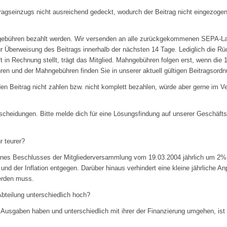
agseinzugs nicht ausreichend gedeckt, wodurch der Beitrag nicht eingezogen
ebühren bezahlt werden. Wir versenden an alle zurückgekommenen SEPA-La
zur Überweisung des Beitrags innerhalb der nächsten 14 Tage. Lediglich die Rü
ift in Rechnung stellt, trägt das Mitglied. Mahngebühren folgen erst, wenn die 
ren und der Mahngebühren finden Sie in unserer aktuell gültigen Beitragsordn
en Beitrag nicht zahlen bzw. nicht komplett bezahlen, würde aber gerne im Ver
tscheidungen. Bitte melde dich für eine Lösungsfindung auf unserer Geschäfts
r teurer?
eines Beschlusses der Mitgliederversammlung vom 19.03.2004 jährlich um 2% 
 und der Inflation entgegen. Darüber hinaus verhindert eine kleine jährliche
werden muss.
Abteilung unterschiedlich hoch?
Ausgaben haben und unterschiedlich mit ihrer der Finanzierung umgehen, ist d