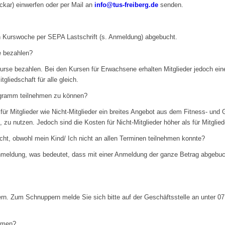
kar) einwerfen oder per Mail an
info@tus-freiberg.de
senden.
en Kurswoche per SEPA Lastschrift (s. Anmeldung) abgebucht.
e bezahlen?
Kurse bezahlen. Bei den Kursen für Erwachsene erhalten Mitglieder jedoch ein
gliedschaft für alle gleich.
ogramm teilnehmen zu können?
für Mitglieder wie Nicht-Mitglieder ein breites Angebot aus dem Fitness- und
zu nutzen. Jedoch sind die Kosten für Nicht-Mitglieder höher als für Mitglied
ht, obwohl mein Kind/ Ich nicht an allen Terminen teilnehmen konnte?
nmeldung, was bedeutet, dass mit einer Anmeldung der ganze Betrag abgebuch
ern. Zum Schnuppern melde Sie sich bitte auf der Geschäftsstelle an unter 07
ehmen?