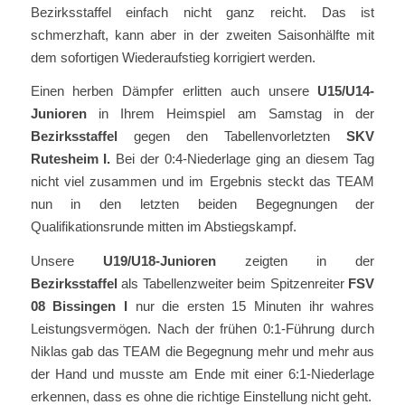
Bezirksstaffel einfach nicht ganz reicht. Das ist
schmerzhaft, kann aber in der zweiten Saisonhälfte mit
dem sofortigen Wiederaufstieg korrigiert werden.
Einen herben Dämpfer erlitten auch unsere
U15/U14-
Junioren
in Ihrem Heimspiel am Samstag in der
Bezirksstaffel
gegen den Tabellenvorletzten
SKV
Rutesheim I.
Bei der 0:4-Niederlage ging an diesem Tag
nicht viel zusammen und im Ergebnis steckt das TEAM
nun in den letzten beiden Begegnungen der
Qualifikationsrunde mitten im Abstiegskampf.
Unsere
U19/U18-Junioren
zeigten in der
Bezirksstaffel
als Tabellenzweiter beim Spitzenreiter
F
SV
08 Bissingen
I
nur die ersten 15 Minuten ihr wahres
Leistungsvermögen. Nach der frühen 0:1-Führung durch
Niklas gab das TEAM die Begegnung mehr und mehr aus
der Hand und musste am Ende mit einer 6:1-Niederlage
erkennen, dass es ohne die richtige Einstellung nicht geht.