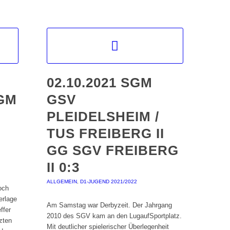
02.10.2021 SGM
GM
GSV
PLEIDELSHEIM /
TUS FREIBERG II
GG SGV FREIBERG
II 0:3
ALLGEMEIN
,
D1-JUGEND 2021/2022
och
erlage
Am Samstag war Derbyzeit. Der Jahrgang
ffer
2010 des SGV kam an den LugaufSportplatz.
zten
Mit deutlicher spielerischer Überlegenheit