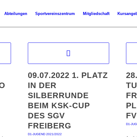
Abteilungen
Sportvereinszentrum
Mitgliedschaft
Kursange
09.07.2022 1. PLATZ
28
O
IN DER
T
SILBERRUNDE
FR
BEIM KSK-CUP
PL
DES SGV
FV
FREIBERG
D1-JUG
D1-JUGEND 2021/2022