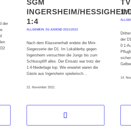
SGM
TV
INGERSHEIM/HESSIGHEIM
1:
1:4
ALLGE
d der
ns
ALLGEMEIN
,
D1-JUGEND 2021/2022
Dritte
d
der D1
len
Nach dem Klassenerhalt endete die Mini-
0:1-A
 D2
Siegesserie der D1. Im Lokalderby gegen
Pflugf
Ingersheim versuchten die Jungs bis zum
siche
Schlusspfiff alles. Der Einsatz war trotz der
Gelbe
1:4-Niederlage top. Wie erwartet waren die
Gäste aus Ingersheim spielerisch…
14. No
22. November 2021