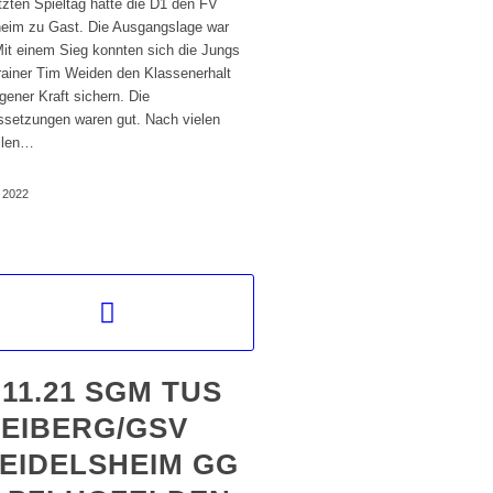
tzten Spieltag hatte die D1 den FV
heim zu Gast. Die Ausgangslage war
Mit einem Sieg konnten sich die Jungs
rainer Tim Weiden den Klassenerhalt
gener Kraft sichern. Die
ssetzungen waren gut. Nach vielen
llen…
i 2022
.11.21 SGM TUS
EIBERG/GSV
EIDELSHEIM GG