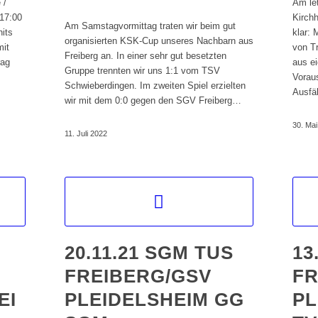
 /
Am le
 17:00
Kirch
Am Samstagvormittag traten wir beim gut
hits
klar: 
organisierten KSK-Cup unseres Nachbarn aus
mit
von T
Freiberg an. In einer sehr gut besetzten
rag
aus ei
Gruppe trennten wir uns 1:1 vom TSV
Vorau
Schwieberdingen. Im zweiten Spiel erzielten
Ausfä
wir mit dem 0:0 gegen den SGV Freiberg…
30. Ma
11. Juli 2022
20.11.21 SGM TUS
13
FREIBERG/GSV
FR
EI
PLEIDELSHEIM GG
PL