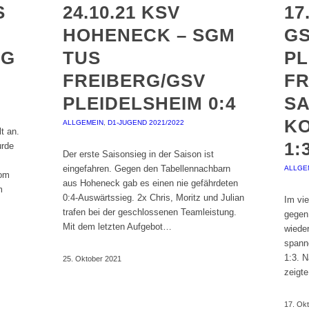
S
24.10.21 KSV
17
HOHENECK – SGM
G
GG
TUS
PL
FREIBERG/GSV
FR
PLEIDELSHEIM 0:4
S
K
ALLGEMEIN
,
D1-JUGEND 2021/2022
t an.
1:
urde
Der erste Saisonsieg in der Saison ist
eingefahren. Gegen den Tabellennachbarn
ALLGE
vom
aus Hoheneck gab es einen nie gefährdeten
m
0:4-Auswärtssieg. 2x Chris, Moritz und Julian
Im vie
trafen bei der geschlossenen Teamleistung.
gegen
Mit dem letzten Aufgebot…
wiede
spann
1:3. N
25. Oktober 2021
zeigt
17. Ok