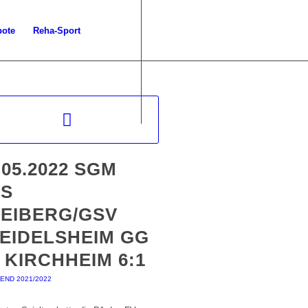
bote
Reha-Sport
.05.2022 SGM
US
EIBERG/GSV
EIDELSHEIM GG
 KIRCHHEIM 6:1
END 2021/2022