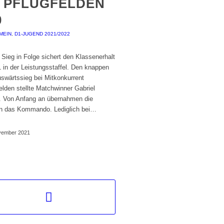
 PFLUGFELDEN
0
MEIN
,
D1-JUGEND 2021/2022
r Sieg in Folge sichert den Klassenerhalt
 in der Leistungsstaffel. Den knappen
uswärtssieg bei Mitkonkurrent
elden stellte Matchwinner Gabriel
r. Von Anfang an übernahmen die
n das Kommando. Lediglich bei…
vember 2021