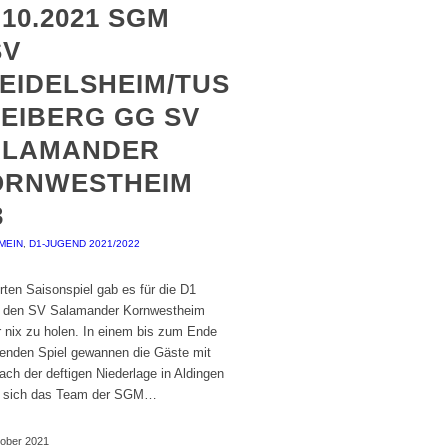
.10.2021 SGM
SV
EIDELSHEIM/TUS
EIBERG GG SV
ALAMANDER
ORNWESTHEIM
3
MEIN
,
D1-JUGEND 2021/2022
rten Saisonspiel gab es für die D1
 den SV Salamander Kornwestheim
r nix zu holen. In einem bis zum Ende
enden Spiel gewannen die Gäste mit
ach der deftigen Niederlage in Aldingen
e sich das Team der SGM…
tober 2021