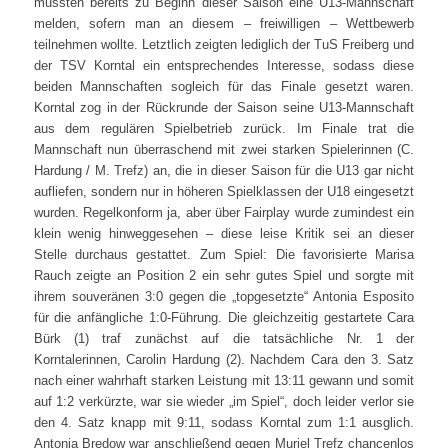
mussten bereits zu Beginn dieser Saison eine U13-Mannschaft
melden, sofern man an diesem – freiwilligen – Wettbewerb
teilnehmen wollte. Letztlich zeigten lediglich der TuS Freiberg und
der TSV Korntal ein entsprechendes Interesse, sodass diese
beiden Mannschaften sogleich für das Finale gesetzt waren.
Korntal zog in der Rückrunde der Saison seine U13-Mannschaft
aus dem regulären Spielbetrieb zurück. Im Finale trat die
Mannschaft nun überraschend mit zwei starken Spielerinnen (C.
Hardung / M. Trefz) an, die in dieser Saison für die U13 gar nicht
aufliefen, sondern nur in höheren Spielklassen der U18 eingesetzt
wurden. Regelkonform ja, aber über Fairplay wurde zumindest ein
klein wenig hinweggesehen – diese leise Kritik sei an dieser
Stelle durchaus gestattet. Zum Spiel: Die favorisierte Marisa
Rauch zeigte an Position 2 ein sehr gutes Spiel und sorgte mit
ihrem souveränen 3:0 gegen die „topgesetzte“ Antonia Esposito
für die anfängliche 1:0-Führung. Die gleichzeitig gestartete Cara
Bürk (1) traf zunächst auf die tatsächliche Nr. 1 der
Korntalerinnen, Carolin Hardung (2). Nachdem Cara den 3. Satz
nach einer wahrhaft starken Leistung mit 13:11 gewann und somit
auf 1:2 verkürzte, war sie wieder „im Spiel“, doch leider verlor sie
den 4. Satz knapp mit 9:11, sodass Korntal zum 1:1 ausglich.
Antonia Bredow war anschließend gegen Muriel Trefz chancenlos