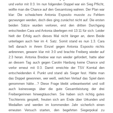
und verlor mit 0:3. Im nun folgenden Doppel war ein Sieg Pflicht,
wollte man die Chance auf den Gesamtsieg wahren. Der Plan war
klar: Die schwächere Antonia Esposito musste zu Fehlern
gezwungen werden, doch dies ging zunächst nicht auf. Die ersten
beiden Sätze wurden verloren, erst den dritten Durchgang
entschieden Cara und Antonia überlegen mit 13:11 für sich. Leider
hielt der Erfolg auch dieses Mal nicht länger an, denn Beide
unterlagen auch hier im 4. Satz. Somit stand es nun 1:3. Cara
ließ danach in ihrem Einzel gegen Antonia Esposito nichts
anbrennen, gewann klar mit 3:0 und brachte Freiberg wieder auf
2:3 heran. Antonia Bredow war nun wieder gefordert, hatte aber
an diesem Tag auch gegen Carolin Hardung keine Chance und
verlor erneut mit 0:3. Damit erreichte der TSV Korntal den
entscheidenden 4. Punkt und stand als Sieger fest. Hätte man
das Doppel gewonnen, wer weiß, welchen Verlauf das Spiel dann
genommen hätte…? Diese Frage bleibt unbeantwortet und soll
auch keineswegs über die gute Gesamtleistung der drei
Freibergerinnen hinwegtäuschen. Sie haben sich richtig gutes
Tischtennis gespielt, freuten sich am Ende über Urkunden und
Medaillen und werden im kommenden Jahr sicherlich einen
erneuten Versuch starten, den begehrten Siegerpokal zu