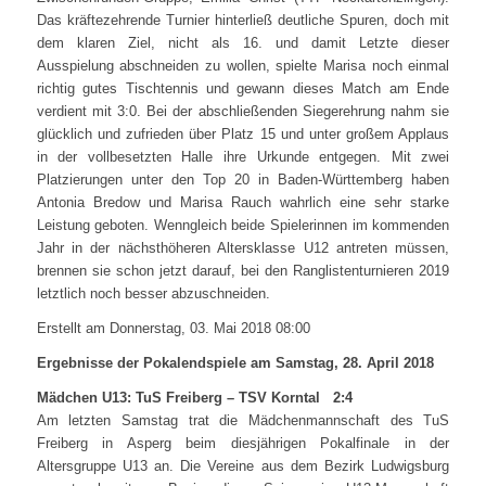
Das kräftezehrende Turnier hinterließ deutliche Spuren, doch mit
dem klaren Ziel, nicht als 16. und damit Letzte dieser
Ausspielung abschneiden zu wollen, spielte Marisa noch einmal
richtig gutes Tischtennis und gewann dieses Match am Ende
verdient mit 3:0. Bei der abschließenden Siegerehrung nahm sie
glücklich und zufrieden über Platz 15 und unter großem Applaus
in der vollbesetzten Halle ihre Urkunde entgegen. Mit zwei
Platzierungen unter den Top 20 in Baden-Württemberg haben
Antonia Bredow und Marisa Rauch wahrlich eine sehr starke
Leistung geboten. Wenngleich beide Spielerinnen im kommenden
Jahr in der nächsthöheren Altersklasse U12 antreten müssen,
brennen sie schon jetzt darauf, bei den Ranglistenturnieren 2019
letztlich noch besser abzuschneiden.
Erstellt am Donnerstag, 03. Mai 2018 08:00
Ergebnisse der Pokalendspiele am Samstag, 28. April 2018
Mädchen U13: TuS Freiberg – TSV Korntal 2:4
Am letzten Samstag trat die Mädchenmannschaft des TuS
Freiberg in Asperg beim diesjährigen Pokalfinale in der
Altersgruppe U13 an. Die Vereine aus dem Bezirk Ludwigsburg