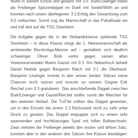
Mühe in seinem Einzel und gewann mit 3:0. Bürk/Löwinger traten
als Freiberger Spitzendoppel im Duell mit Seidel/Wirth an und
konnten nach einem überlegenen 3:1-Erfolg den Gesamtsieg zum
4:0 verbuchen. Somit zog die Mannschaft in das Pokalfinale ein
und traf dort auf die TSG Steinheim.
Die Aufgabe gegen die in der Verbandsklasse spielende TSG
Steinheim – in diese Klasse steigt die 1. Herrenmannschaft als
amtierender Bezirksliga-Meister auf – gestaltete sich deutlich
schwieriger. Oliver Bürk verlor gegen seinen alten
Vereinskameraden Martin Gastel mit 0:3. Am Nebentisch behielt
Daniel Herbrik gegen Benjamin Raich mit 3:1 die Oberhand.
Benjamin Löwinger konnte in den ersten beiden Sätzen seine
Chancen nicht nutzen und musste so seinem Gegner Erik
Reichel zum 0:3 gratulieren. Das anschließende Doppel zwischen
Bürk/Löwinger und Gastel/Reichel stellte somit die Weichen für
den weiteren Verlauf. Die TuS’ler sollten das Doppel gewinnen,
um in den Einzeln bei einem 1:3 Rückstand nicht zu sehr unter
Druck zu geraten. Das Doppel entpuppte sich zu einem sehr
spannenden und hochklassigen Spiel mit tollen Ballwechseln.
Zwar verloren die Freiberger jeweils den ersten und dritten Satz,
konnten aber in den anderen drei Sätzen ihre Klasse bestätigen.