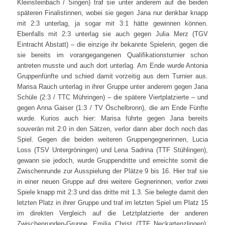
Kleinsteinbach / Singen) traf sie unter anderem auf die beiden
späteren Finalistinnen, wobei sie gegen Jana nur denkbar knapp
mit 2:3 unterlag, ja sogar mit 3:1 hätte gewinnen können.
Ebenfalls mit 2:3 unterlag sie auch gegen Julia Merz (TGV
Eintracht Abstatt) – die einzige ihr bekannte Spielerin, gegen die
sie bereits im vorangegangenen Qualifikationsturnier schon
antreten musste und auch dort unterlag. Am Ende wurde Antonia
Gruppenfünfte und schied damit vorzeitig aus dem Turnier aus.
Marisa Rauch unterlag in ihrer Gruppe unter anderem gegen Jana
Schüle (2:3 / TTC Mühringen) – die spätere Viertplatzierte – und
gegen Anna Gaiser (1:3 / TV Öschelbronn), die am Ende Fünfte
wurde. Kurios auch hier: Marisa führte gegen Jana bereits
souverän mit 2:0 in den Sätzen, verlor dann aber doch noch das
Spiel. Gegen die beiden weiteren Gruppengegnerinnen, Lucia
Loss (TSV Untergröningen) und Lena Sadrina (TTF Stühlingen),
gewann sie jedoch, wurde Gruppendritte und erreichte somit die
Zwischenrunde zur Ausspielung der Plätze 9 bis 16. Hier traf sie
in einer neuen Gruppe auf drei weitere Gegnerinnen, verlor zwei
Spiele knapp mit 2:3 und das dritte mit 1.3. Sie belegte damit den
letzten Platz in ihrer Gruppe und traf im letzten Spiel um Platz 15
im direkten Vergleich auf die Letztplatzierte der anderen
Zwischenrunden-Gruppe, Emilia Christ (TTF Neckartenzlingen).